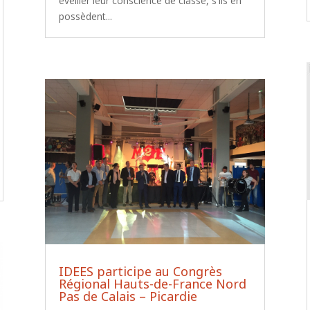
éveiller leur conscience de classe, s'ils en
possèdent...
IDEES participe au Congrès
Régional Hauts-de-France Nord
Pas de Calais – Picardie