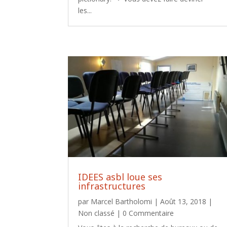
les...
IDEES asbl loue ses
infrastructures
par
Marcel Bartholomi
|
Août 13, 2018
|
Non classé
| 0 Commentaire