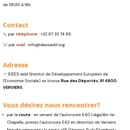
de 13h30 à 16h.
Contact
📞
par
téléphone
: +32 87 33 74 88
✉️
par
mail
: info@ideesasbl.org
Adresse
📌
IDEES asbl (Institut de Développement Européen de
l’Economie Sociale) se trouve
Rue des Déportés, 91 4800
VERVIERS
.
Vous désirez nous rencontrer?
par la
route
: en venant de l’autoroute E40 Liège/Aix-la-
Chapelle, prenez l’autoroute E42 en direction de Verviers.
Ensuite empruntez la sortie n°6 (Verviers Sud-Stembert-